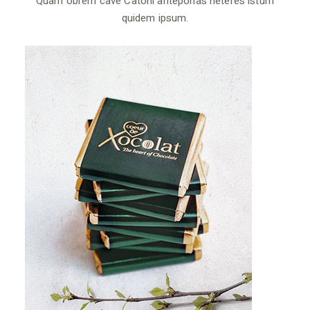
Quam obrem cave Catoni anteponas neteres istum
quidem ipsum.